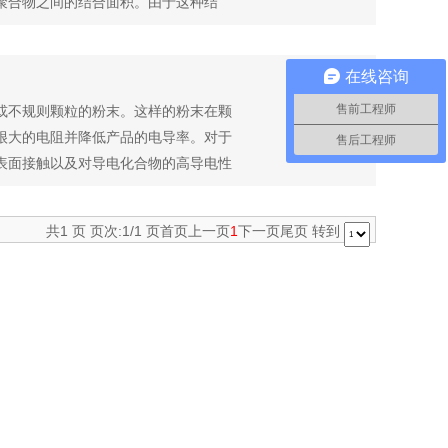
聚合物之间的结合面积。由于这种结
在线咨询
查看详情
售前工程师
或不规则颗粒的粉末。这样的粉末在颗
很大的电阻并降低产品的电导率。对于
售后工程师
表面接触以及对导电化合物的高导电性
共1 页 页次:1/1 页
首页
上一页
1
下一页
尾页
转到