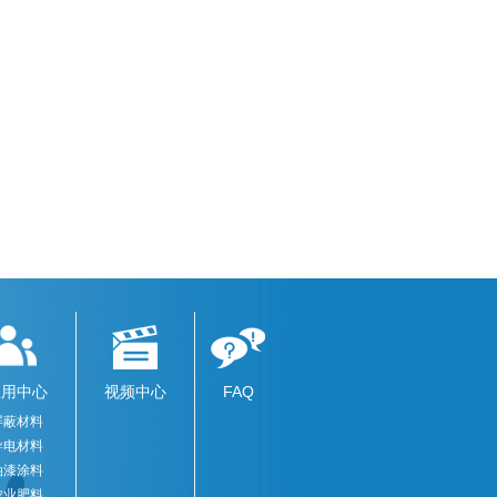
应用中心
视频中心
FAQ
屏蔽材料
导电材料
油漆涂料
农业肥料