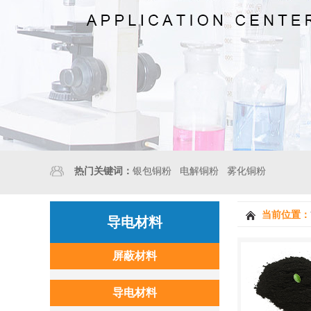
热门关键词：
银包铜粉
电解铜粉
雾化铜粉
当前位置：
导电材料
屏蔽材料
导电材料